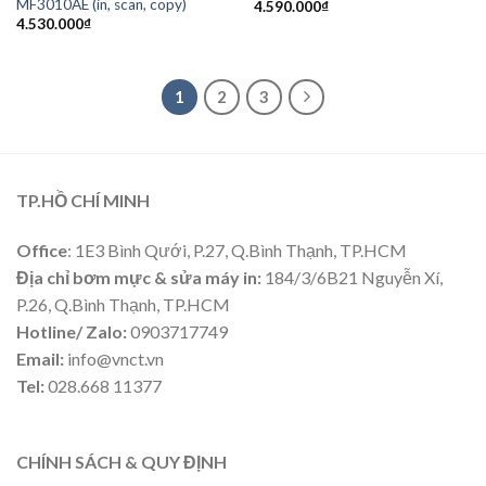
MF3010AE (in, scan, copy)
4.590.000
₫
4.530.000
₫
1
2
3
TP.HỒ CHÍ MINH
Office
: 1E3 Bình Qưới, P.27, Q.Bình Thạnh, TP.HCM
Địa chỉ bơm mực & sửa máy in:
184/3/6B21 Nguyễn Xí,
P.26, Q.Bình Thạnh, TP.HCM
Hotline/ Zalo:
0903717749
Email:
info@vnct.vn
Tel:
028.668 11377
CHÍNH SÁCH & QUY ĐỊNH