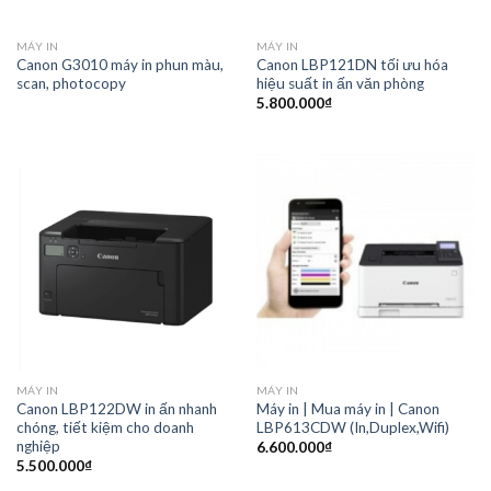
MÁY IN
MÁY IN
Canon G3010 máy in phun màu,
Canon LBP121DN tối ưu hóa
scan, photocopy
hiệu suất in ấn văn phòng
5.800.000
₫
MÁY IN
MÁY IN
Canon LBP122DW in ấn nhanh
Máy in | Mua máy in | Canon
chóng, tiết kiệm cho doanh
LBP613CDW (In,Duplex,Wifi)
nghiệp
6.600.000
₫
5.500.000
₫