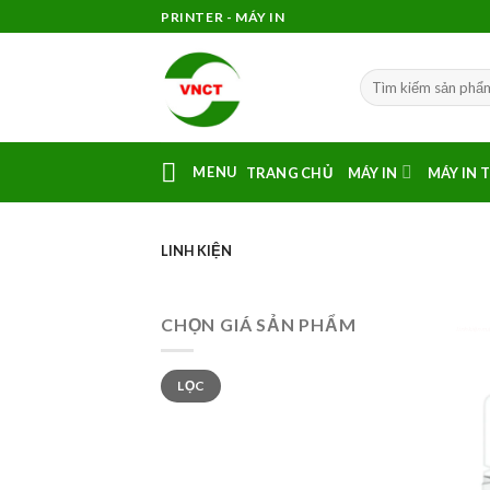
Skip
PRINTER - MÁY IN
to
content
MENU
TRANG CHỦ
MÁY IN
MÁY IN 
LINH KIỆN
CHỌN GIÁ SẢN PHẨM
linh kiện má
Giá
Giá
LỌC
tối
tối
thiểu
đa