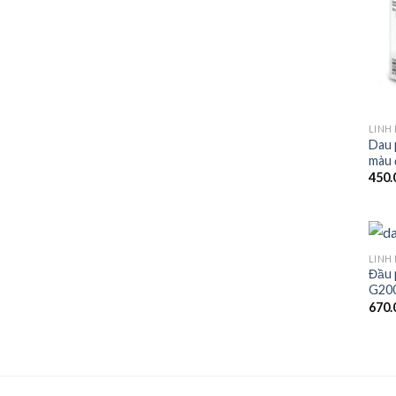
LINH
Dau 
màu 
450.
LINH
Đầu 
G200
670.