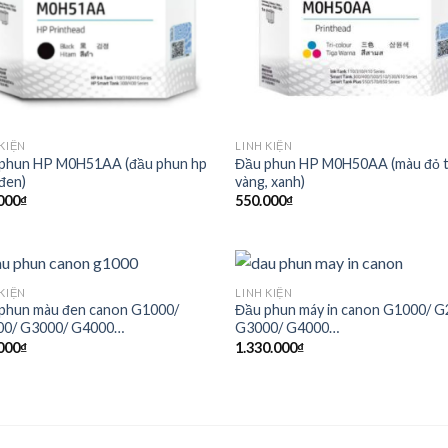
 KIỆN
LINH KIỆN
phun HP M0H51AA (đầu phun hp
Đầu phun HP M0H50AA (màu đỏ t
đen)
vàng, xanh)
000
₫
550.000
₫
 KIỆN
LINH KIỆN
phun màu đen canon G1000/
Đầu phun máy in canon G1000/ G
0/ G3000/ G4000…
G3000/ G4000…
000
₫
1.330.000
₫