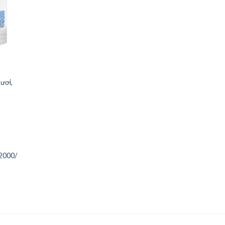
ươi,
2000/