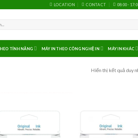
LOCATION
CONTACT
08:00 - 17:
THEO TÍNH NĂNG
MÁY IN THEO CÔNG NGHỆ IN
MÁY IN KHÁC
Hiển thị kết quả duy n
y in, phụ kiện máy in các thương hiệu canon, hp, brother, epson… Như đầu in màu, đầu phun màu…