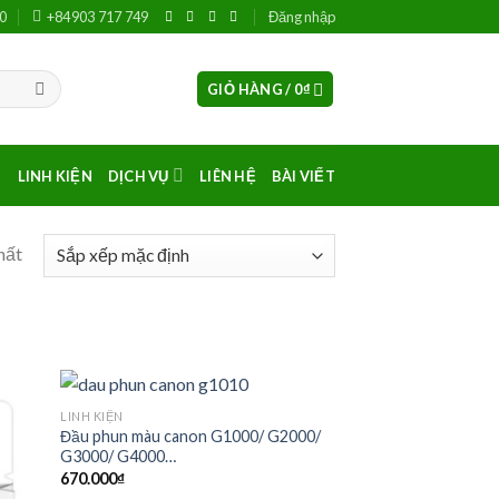
00
+84903 717 749
Đăng nhập
GIỎ HÀNG /
0
₫
LINH KIỆN
DỊCH VỤ
LIÊN HỆ
BÀI VIẾT
hất
LINH KIỆN
Đầu phun màu canon G1000/ G2000/
G3000/ G4000…
670.000
₫