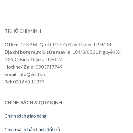
TP.HỒ CHÍ MINH
Office
: 1E3 Bình Qưới, P.27, Q.Bình Thạnh, TP.HCM
Địa chỉ bơm mực & sửa máy in:
184/3/6B21 Nguyễn Xí,
P.26, Q.Bình Thạnh, TP.HCM
Hotline/ Zalo:
0903717749
Email:
info@vnct.vn
Tel:
028.668 11377
CHÍNH SÁCH & QUY ĐỊNH
Chính sách giao hàng
Chính sách bảo hành đổi trả