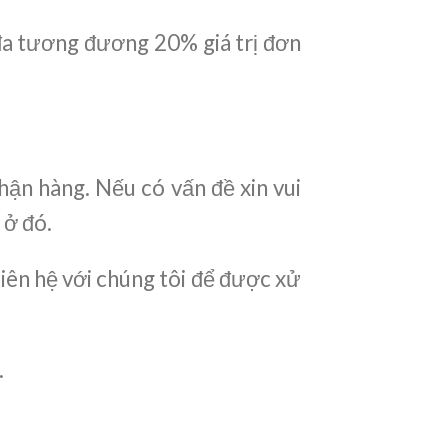
i đa tương đương 20% giá trị đơn
hận hàng. Nếu có vấn đề xin vui
 ở đó.
liên hệ với chúng tôi để được xử
.