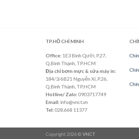
TP.HỒ CHÍ MINH
CHÍ
Office
: 1E3 Bình Qưới, P.27,
Chín
Q.Bình Thạnh, TP.HCM
Chín
Địa chỉ bơm mực & sửa máy in:
184/3/6B21 Nguyễn Xí, P.26,
Chín
Q.Bình Thạnh, TP.HCM
Hotline/ Zalo:
0903717749
Email:
info@vnct.vn
Tel:
028.668 11377
Copyright 2026 ©
VNCT