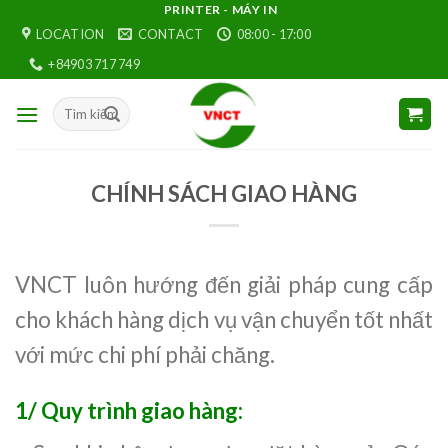
Skip
PRINTER - MÁY IN
LOCATION
CONTACT
08:00 - 17:00
to
content
+84903 717 749
CHÍNH SÁCH GIAO HÀNG
VNCT luôn hướng đến giải pháp cung cấp
cho khách hàng dịch vụ vận chuyển tốt nhất
với mức chi phí phải chăng.
1/ Quy trình giao hàng: